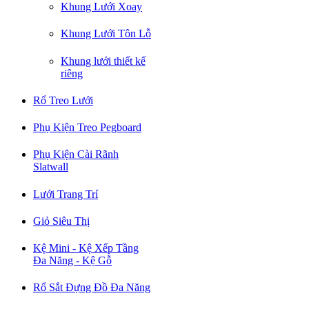
Khung Lưới Xoay
Khung Lưới Tôn Lỗ
Khung lưới thiết kế
riêng
Rổ Treo Lưới
Phụ Kiện Treo Pegboard
Phụ Kiện Cài Rãnh
Slatwall
Lưới Trang Trí
Giỏ Siêu Thị
Kệ Mini - Kệ Xếp Tầng
Đa Năng - Kệ Gỗ
Rổ Sắt Đựng Đồ Đa Năng