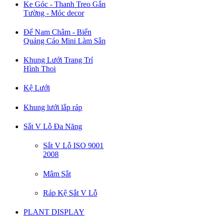
Ke Góc - Thanh Treo Gắn
Tường - Móc decor
Đế Nam Châm - Biển
Quảng Cáo Mini Làm Sẵn
Khung Lưới Trang Trí
Hình Thoi
Kệ Lưới
Khung lưới lắp ráp
Sắt V Lỗ Đa Năng
Sắt V Lỗ ISO 9001
2008
Mâm Sắt
Ráp Kệ Sắt V Lỗ
PLANT DISPLAY