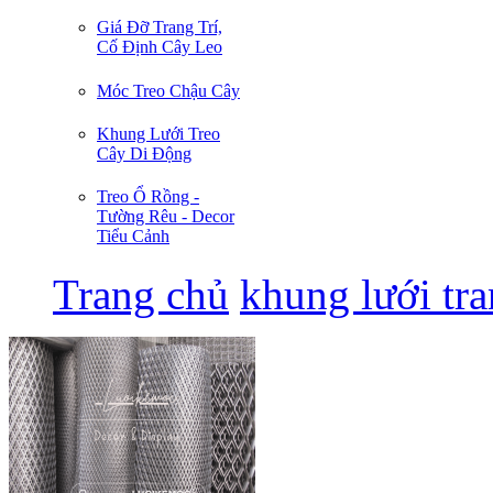
Giá Đỡ Trang Trí,
Cố Định Cây Leo
Móc Treo Chậu Cây
Khung Lưới Treo
Cây Di Động
Treo Ổ Rồng -
Tường Rêu - Decor
Tiểu Cảnh
Trang chủ
khung lưới tra