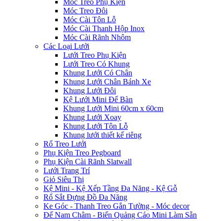
Móc Treo Phụ Kiện
Móc Treo Đôi
Móc Cài Tôn Lỗ
Móc Cài Thanh Hộp Inox
Móc Cài Rãnh Nhôm
Các Loại Lưới
Lưới Treo Phụ Kiện
Lưới Treo Có Khung
Khung Lưới Có Chân
Khung Lưới Chân Bánh Xe
Khung Lưới Đôi
Kệ Lưới Mini Để Bàn
Khung Lưới Mini 60cm x 60cm
Khung Lưới Xoay
Khung Lưới Tôn Lỗ
Khung lưới thiết kế riêng
Rổ Treo Lưới
Phụ Kiện Treo Pegboard
Phụ Kiện Cài Rãnh Slatwall
Lưới Trang Trí
Giỏ Siêu Thị
Kệ Mini - Kệ Xếp Tầng Đa Năng - Kệ Gỗ
Rổ Sắt Đựng Đồ Đa Năng
Ke Góc - Thanh Treo Gắn Tường - Móc decor
Đế Nam Châm - Biển Quảng Cáo Mini Làm Sẵn