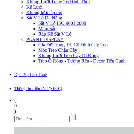
Khung Lưới Trang Trí Hình Thoi
Kệ Lưới
Khung lưới lắp ráp
Sắt V Lỗ Đa Năng
Sắt V Lỗ ISO 9001 2008
Mâm Sắt
Ráp Kệ Sắt V Lỗ
PLANT DISPLAY
Giá Đỡ Trang Trí, Cố Định Cây Leo
Móc Treo Chậu Cây
Khung Lưới Treo Cây Di Động
Treo Ổ Rồng - Tường Rêu - Decor Tiểu Cảnh
Dịch Vụ Cho Thuê
Thông tin triển lãm (SECC)
(
0
)