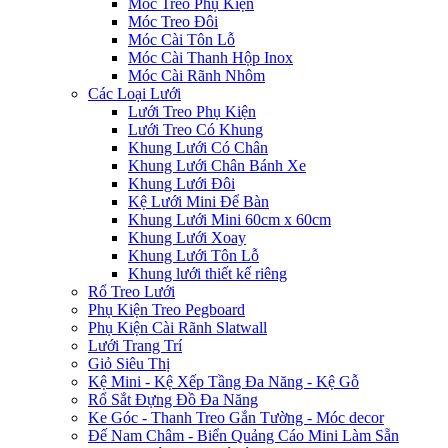
Móc Treo Phụ Kiện
Móc Treo Đôi
Móc Cài Tôn Lỗ
Móc Cài Thanh Hộp Inox
Móc Cài Rãnh Nhôm
Các Loại Lưới
Lưới Treo Phụ Kiện
Lưới Treo Có Khung
Khung Lưới Có Chân
Khung Lưới Chân Bánh Xe
Khung Lưới Đôi
Kệ Lưới Mini Để Bàn
Khung Lưới Mini 60cm x 60cm
Khung Lưới Xoay
Khung Lưới Tôn Lỗ
Khung lưới thiết kế riêng
Rổ Treo Lưới
Phụ Kiện Treo Pegboard
Phụ Kiện Cài Rãnh Slatwall
Lưới Trang Trí
Giỏ Siêu Thị
Kệ Mini - Kệ Xếp Tầng Đa Năng - Kệ Gỗ
Rổ Sắt Đựng Đồ Đa Năng
Ke Góc - Thanh Treo Gắn Tường - Móc decor
Đế Nam Châm - Biển Quảng Cáo Mini Làm Sẵn