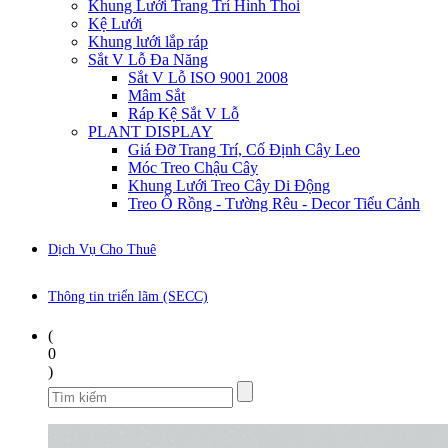
Khung Lưới Trang Trí Hình Thoi
Kệ Lưới
Khung lưới lắp ráp
Sắt V Lỗ Đa Năng
Sắt V Lỗ ISO 9001 2008
Mâm Sắt
Ráp Kệ Sắt V Lỗ
PLANT DISPLAY
Giá Đỡ Trang Trí, Cố Định Cây Leo
Móc Treo Chậu Cây
Khung Lưới Treo Cây Di Động
Treo Ổ Rồng - Tường Rêu - Decor Tiểu Cảnh
Dịch Vụ Cho Thuê
Thông tin triển lãm (SECC)
(
0
)