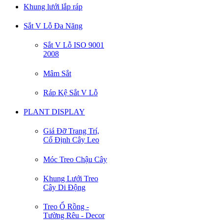
Khung lưới lắp ráp
Sắt V Lỗ Đa Năng
Sắt V Lỗ ISO 9001
2008
Mâm Sắt
Ráp Kệ Sắt V Lỗ
PLANT DISPLAY
Giá Đỡ Trang Trí,
Cố Định Cây Leo
Móc Treo Chậu Cây
Khung Lưới Treo
Cây Di Động
Treo Ổ Rồng -
Tường Rêu - Decor