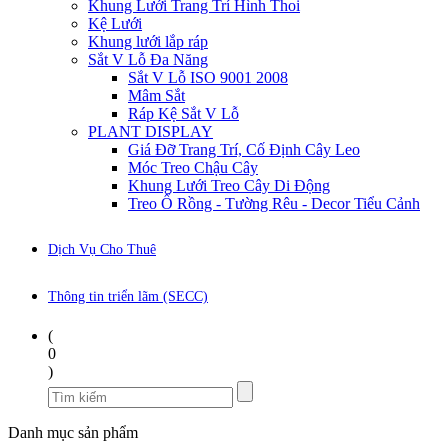
Khung Lưới Trang Trí Hình Thoi
Kệ Lưới
Khung lưới lắp ráp
Sắt V Lỗ Đa Năng
Sắt V Lỗ ISO 9001 2008
Mâm Sắt
Ráp Kệ Sắt V Lỗ
PLANT DISPLAY
Giá Đỡ Trang Trí, Cố Định Cây Leo
Móc Treo Chậu Cây
Khung Lưới Treo Cây Di Động
Treo Ổ Rồng - Tường Rêu - Decor Tiểu Cảnh
Dịch Vụ Cho Thuê
Thông tin triển lãm (SECC)
(
0
)
Danh mục sản phẩm