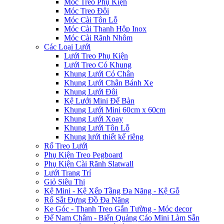
Móc Treo Phụ Kiện
Móc Treo Đôi
Móc Cài Tôn Lỗ
Móc Cài Thanh Hộp Inox
Móc Cài Rãnh Nhôm
Các Loại Lưới
Lưới Treo Phụ Kiện
Lưới Treo Có Khung
Khung Lưới Có Chân
Khung Lưới Chân Bánh Xe
Khung Lưới Đôi
Kệ Lưới Mini Để Bàn
Khung Lưới Mini 60cm x 60cm
Khung Lưới Xoay
Khung Lưới Tôn Lỗ
Khung lưới thiết kế riêng
Rổ Treo Lưới
Phụ Kiện Treo Pegboard
Phụ Kiện Cài Rãnh Slatwall
Lưới Trang Trí
Giỏ Siêu Thị
Kệ Mini - Kệ Xếp Tầng Đa Năng - Kệ Gỗ
Rổ Sắt Đựng Đồ Đa Năng
Ke Góc - Thanh Treo Gắn Tường - Móc decor
Đế Nam Châm - Biển Quảng Cáo Mini Làm Sẵn