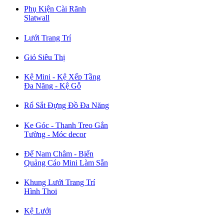
Phụ Kiện Cài Rãnh
Slatwall
Lưới Trang Trí
Giỏ Siêu Thị
Kệ Mini - Kệ Xếp Tầng
Đa Năng - Kệ Gỗ
Rổ Sắt Đựng Đồ Đa Năng
Ke Góc - Thanh Treo Gắn
Tường - Móc decor
Đế Nam Châm - Biển
Quảng Cáo Mini Làm Sẵn
Khung Lưới Trang Trí
Hình Thoi
Kệ Lưới