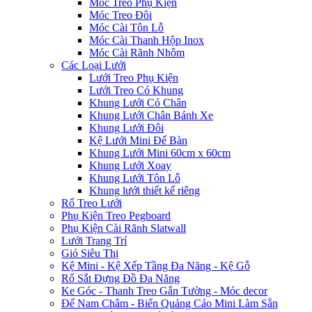
Móc Treo Phụ Kiện
Móc Treo Đôi
Móc Cài Tôn Lỗ
Móc Cài Thanh Hộp Inox
Móc Cài Rãnh Nhôm
Các Loại Lưới
Lưới Treo Phụ Kiện
Lưới Treo Có Khung
Khung Lưới Có Chân
Khung Lưới Chân Bánh Xe
Khung Lưới Đôi
Kệ Lưới Mini Để Bàn
Khung Lưới Mini 60cm x 60cm
Khung Lưới Xoay
Khung Lưới Tôn Lỗ
Khung lưới thiết kế riêng
Rổ Treo Lưới
Phụ Kiện Treo Pegboard
Phụ Kiện Cài Rãnh Slatwall
Lưới Trang Trí
Giỏ Siêu Thị
Kệ Mini - Kệ Xếp Tầng Đa Năng - Kệ Gỗ
Rổ Sắt Đựng Đồ Đa Năng
Ke Góc - Thanh Treo Gắn Tường - Móc decor
Đế Nam Châm - Biển Quảng Cáo Mini Làm Sẵn