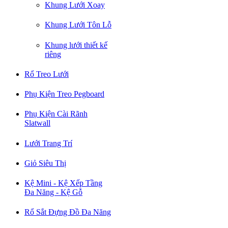
Khung Lưới Xoay
Khung Lưới Tôn Lỗ
Khung lưới thiết kế
riêng
Rổ Treo Lưới
Phụ Kiện Treo Pegboard
Phụ Kiện Cài Rãnh
Slatwall
Lưới Trang Trí
Giỏ Siêu Thị
Kệ Mini - Kệ Xếp Tầng
Đa Năng - Kệ Gỗ
Rổ Sắt Đựng Đồ Đa Năng