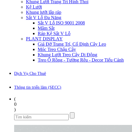
Khung Lưới Trang Trí Hình Thoi
Kệ Lưới
Khung lưới lắp ráp
Sắt V Lỗ Đa Năng
Sắt V Lỗ ISO 9001 2008
Mâm Sắt
Ráp Kệ Sắt V Lỗ
PLANT DISPLAY
Giá Đỡ Trang Trí, Cố Định Cây Leo
Móc Treo Chậu Cây
Khung Lưới Treo Cây Di Động
Treo Ổ Rồng - Tường Rêu - Decor Tiểu Cảnh
Dịch Vụ Cho Thuê
Thông tin triển lãm (SECC)
(
0
)