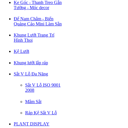
Ke Góc - Thanh Treo Gắn
Tường - Móc decor
Đế Nam Châm - Biển
Quảng Cáo Mini Làm Sẵn
Khung Lưới Trang Trí
Hình Thoi
Kệ Lưới
Khung lưới lắp ráp
Sắt V Lỗ Đa Năng
Sắt V Lỗ ISO 9001
2008
Mâm Sắt
Ráp Kệ Sắt V Lỗ
PLANT DISPLAY