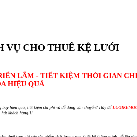
H VỤ CHO THUÊ KỆ LƯỚI
IỂN LÃM - TIẾT KIỆM THỜI GIAN CHI
ĐA HIỆU QUẢ
g bày hiệu quả, tiết kiệm chi phí và dễ dàng vận chuyển? Hãy để
LUOIKEMO
u hút khách hàng!!!
cho thuê trọn gói các sản phẩm chất lượng cao, thiết kế thông minh, dễ lâp ráp