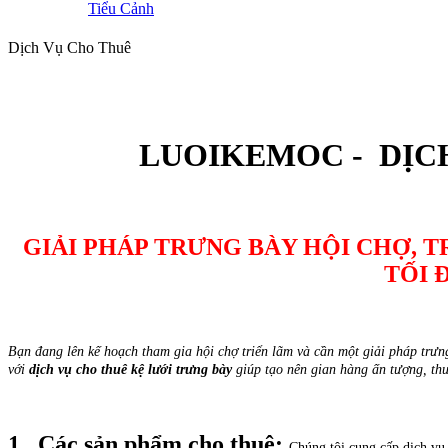
Tiểu Cảnh
Dịch Vụ Cho Thuê
LUOIKEMOC - DỊC
GIẢI PHÁP TRƯNG BÀY HỘI CHỢ, TR
TỐI 
Bạn đang lên kế hoạch tham gia hội chợ triển lãm và cần một giải pháp trưn
với
dịch vụ cho thuê kệ lưới trưng bày
giúp tạo nên gian hàng ấn tượng, th
1. Các sản phẩm cho thuê:
Chúng tôi cung cấp dịch vụ 