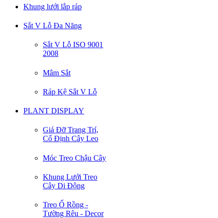
Khung lưới lắp ráp
Sắt V Lỗ Đa Năng
Sắt V Lỗ ISO 9001
2008
Mâm Sắt
Ráp Kệ Sắt V Lỗ
PLANT DISPLAY
Giá Đỡ Trang Trí,
Cố Định Cây Leo
Móc Treo Chậu Cây
Khung Lưới Treo
Cây Di Động
Treo Ổ Rồng -
Tường Rêu - Decor