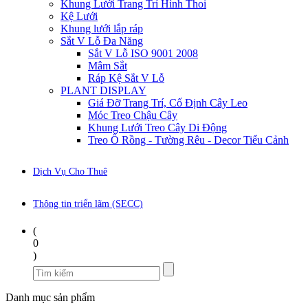
Khung Lưới Trang Trí Hình Thoi
Kệ Lưới
Khung lưới lắp ráp
Sắt V Lỗ Đa Năng
Sắt V Lỗ ISO 9001 2008
Mâm Sắt
Ráp Kệ Sắt V Lỗ
PLANT DISPLAY
Giá Đỡ Trang Trí, Cố Định Cây Leo
Móc Treo Chậu Cây
Khung Lưới Treo Cây Di Động
Treo Ổ Rồng - Tường Rêu - Decor Tiểu Cảnh
Dịch Vụ Cho Thuê
Thông tin triển lãm (SECC)
(
0
)
Danh mục sản phẩm