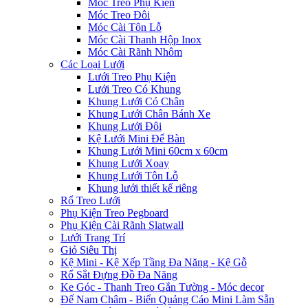
Móc Treo Phụ Kiện
Móc Treo Đôi
Móc Cài Tôn Lỗ
Móc Cài Thanh Hộp Inox
Móc Cài Rãnh Nhôm
Các Loại Lưới
Lưới Treo Phụ Kiện
Lưới Treo Có Khung
Khung Lưới Có Chân
Khung Lưới Chân Bánh Xe
Khung Lưới Đôi
Kệ Lưới Mini Để Bàn
Khung Lưới Mini 60cm x 60cm
Khung Lưới Xoay
Khung Lưới Tôn Lỗ
Khung lưới thiết kế riêng
Rổ Treo Lưới
Phụ Kiện Treo Pegboard
Phụ Kiện Cài Rãnh Slatwall
Lưới Trang Trí
Giỏ Siêu Thị
Kệ Mini - Kệ Xếp Tầng Đa Năng - Kệ Gỗ
Rổ Sắt Đựng Đồ Đa Năng
Ke Góc - Thanh Treo Gắn Tường - Móc decor
Đế Nam Châm - Biển Quảng Cáo Mini Làm Sẵn