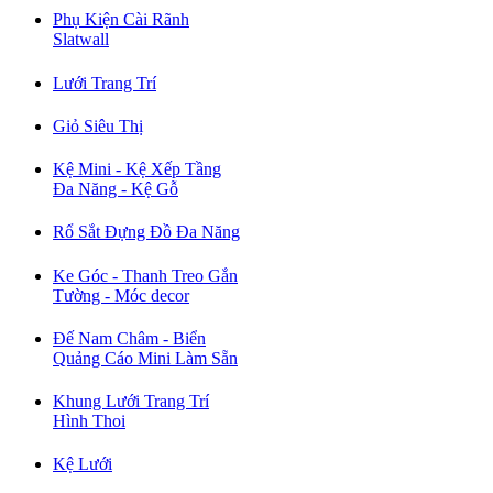
Phụ Kiện Cài Rãnh
Slatwall
Lưới Trang Trí
Giỏ Siêu Thị
Kệ Mini - Kệ Xếp Tầng
Đa Năng - Kệ Gỗ
Rổ Sắt Đựng Đồ Đa Năng
Ke Góc - Thanh Treo Gắn
Tường - Móc decor
Đế Nam Châm - Biển
Quảng Cáo Mini Làm Sẵn
Khung Lưới Trang Trí
Hình Thoi
Kệ Lưới