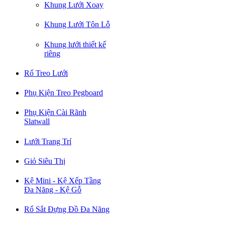
Khung Lưới Xoay
Khung Lưới Tôn Lỗ
Khung lưới thiết kế
riêng
Rổ Treo Lưới
Phụ Kiện Treo Pegboard
Phụ Kiện Cài Rãnh
Slatwall
Lưới Trang Trí
Giỏ Siêu Thị
Kệ Mini - Kệ Xếp Tầng
Đa Năng - Kệ Gỗ
Rổ Sắt Đựng Đồ Đa Năng