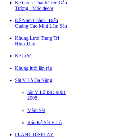
Ke Góc - Thanh Treo Gắn
Tường - Móc decor
Đế Nam Châm - Biển
Quảng Cáo Mini Làm Sẵn
Khung Lưới Trang Trí
Hình Thoi
Kệ Lưới
Khung lưới lắp ráp
Sắt V Lỗ Đa Năng
Sắt V Lỗ ISO 9001
2008
Mâm Sắt
Ráp Kệ Sắt V Lỗ
PLANT DISPLAY