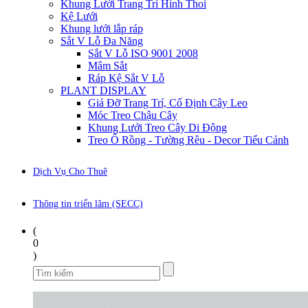
Khung Lưới Trang Trí Hình Thoi
Kệ Lưới
Khung lưới lắp ráp
Sắt V Lỗ Đa Năng
Sắt V Lỗ ISO 9001 2008
Mâm Sắt
Ráp Kệ Sắt V Lỗ
PLANT DISPLAY
Giá Đỡ Trang Trí, Cố Định Cây Leo
Móc Treo Chậu Cây
Khung Lưới Treo Cây Di Động
Treo Ổ Rồng - Tường Rêu - Decor Tiểu Cảnh
Dịch Vụ Cho Thuê
Thông tin triển lãm (SECC)
(
0
)