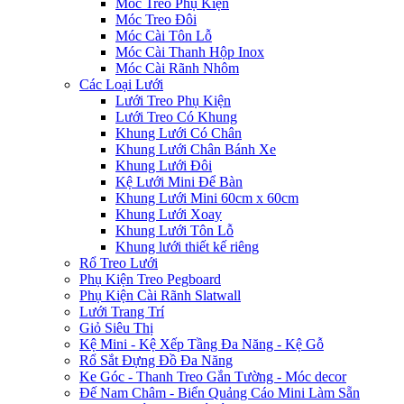
Móc Treo Phụ Kiện
Móc Treo Đôi
Móc Cài Tôn Lỗ
Móc Cài Thanh Hộp Inox
Móc Cài Rãnh Nhôm
Các Loại Lưới
Lưới Treo Phụ Kiện
Lưới Treo Có Khung
Khung Lưới Có Chân
Khung Lưới Chân Bánh Xe
Khung Lưới Đôi
Kệ Lưới Mini Để Bàn
Khung Lưới Mini 60cm x 60cm
Khung Lưới Xoay
Khung Lưới Tôn Lỗ
Khung lưới thiết kế riêng
Rổ Treo Lưới
Phụ Kiện Treo Pegboard
Phụ Kiện Cài Rãnh Slatwall
Lưới Trang Trí
Giỏ Siêu Thị
Kệ Mini - Kệ Xếp Tầng Đa Năng - Kệ Gỗ
Rổ Sắt Đựng Đồ Đa Năng
Ke Góc - Thanh Treo Gắn Tường - Móc decor
Đế Nam Châm - Biển Quảng Cáo Mini Làm Sẵn