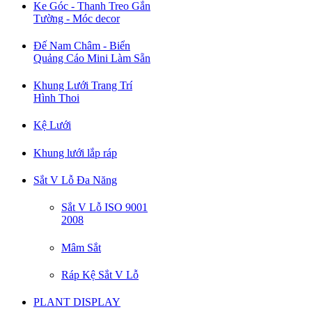
Ke Góc - Thanh Treo Gắn
Tường - Móc decor
Đế Nam Châm - Biển
Quảng Cáo Mini Làm Sẵn
Khung Lưới Trang Trí
Hình Thoi
Kệ Lưới
Khung lưới lắp ráp
Sắt V Lỗ Đa Năng
Sắt V Lỗ ISO 9001
2008
Mâm Sắt
Ráp Kệ Sắt V Lỗ
PLANT DISPLAY