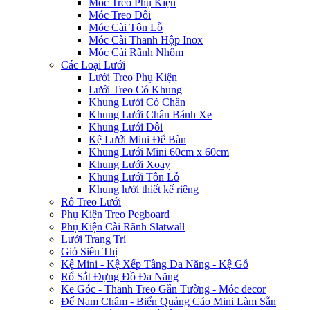
Móc Treo Phụ Kiện
Móc Treo Đôi
Móc Cài Tôn Lỗ
Móc Cài Thanh Hộp Inox
Móc Cài Rãnh Nhôm
Các Loại Lưới
Lưới Treo Phụ Kiện
Lưới Treo Có Khung
Khung Lưới Có Chân
Khung Lưới Chân Bánh Xe
Khung Lưới Đôi
Kệ Lưới Mini Để Bàn
Khung Lưới Mini 60cm x 60cm
Khung Lưới Xoay
Khung Lưới Tôn Lỗ
Khung lưới thiết kế riêng
Rổ Treo Lưới
Phụ Kiện Treo Pegboard
Phụ Kiện Cài Rãnh Slatwall
Lưới Trang Trí
Giỏ Siêu Thị
Kệ Mini - Kệ Xếp Tầng Đa Năng - Kệ Gỗ
Rổ Sắt Đựng Đồ Đa Năng
Ke Góc - Thanh Treo Gắn Tường - Móc decor
Đế Nam Châm - Biển Quảng Cáo Mini Làm Sẵn