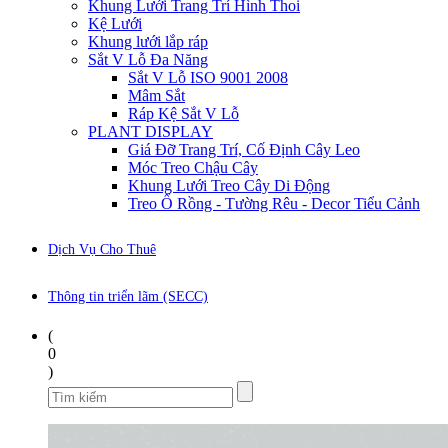
Khung Lưới Trang Trí Hình Thoi
Kệ Lưới
Khung lưới lắp ráp
Sắt V Lỗ Đa Năng
Sắt V Lỗ ISO 9001 2008
Mâm Sắt
Ráp Kệ Sắt V Lỗ
PLANT DISPLAY
Giá Đỡ Trang Trí, Cố Định Cây Leo
Móc Treo Chậu Cây
Khung Lưới Treo Cây Di Động
Treo Ổ Rồng - Tường Rêu - Decor Tiểu Cảnh
Dịch Vụ Cho Thuê
Thông tin triển lãm (SECC)
(
0
)