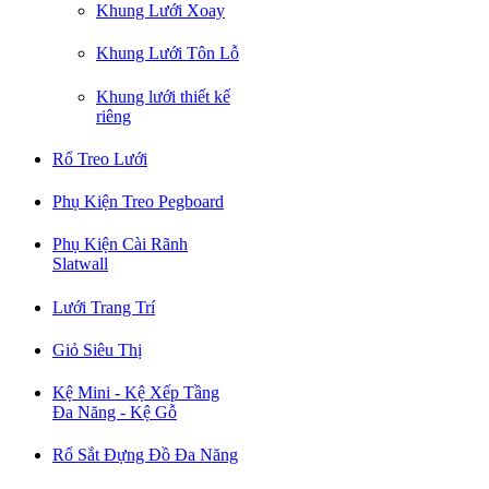
Khung Lưới Xoay
Khung Lưới Tôn Lỗ
Khung lưới thiết kế
riêng
Rổ Treo Lưới
Phụ Kiện Treo Pegboard
Phụ Kiện Cài Rãnh
Slatwall
Lưới Trang Trí
Giỏ Siêu Thị
Kệ Mini - Kệ Xếp Tầng
Đa Năng - Kệ Gỗ
Rổ Sắt Đựng Đồ Đa Năng