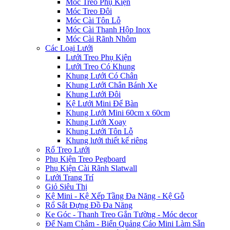
Móc Treo Phụ Kiện
Móc Treo Đôi
Móc Cài Tôn Lỗ
Móc Cài Thanh Hộp Inox
Móc Cài Rãnh Nhôm
Các Loại Lưới
Lưới Treo Phụ Kiện
Lưới Treo Có Khung
Khung Lưới Có Chân
Khung Lưới Chân Bánh Xe
Khung Lưới Đôi
Kệ Lưới Mini Để Bàn
Khung Lưới Mini 60cm x 60cm
Khung Lưới Xoay
Khung Lưới Tôn Lỗ
Khung lưới thiết kế riêng
Rổ Treo Lưới
Phụ Kiện Treo Pegboard
Phụ Kiện Cài Rãnh Slatwall
Lưới Trang Trí
Giỏ Siêu Thị
Kệ Mini - Kệ Xếp Tầng Đa Năng - Kệ Gỗ
Rổ Sắt Đựng Đồ Đa Năng
Ke Góc - Thanh Treo Gắn Tường - Móc decor
Đế Nam Châm - Biển Quảng Cáo Mini Làm Sẵn