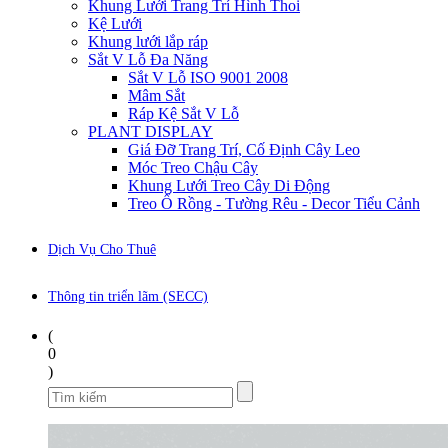
Khung Lưới Trang Trí Hình Thoi
Kệ Lưới
Khung lưới lắp ráp
Sắt V Lỗ Đa Năng
Sắt V Lỗ ISO 9001 2008
Mâm Sắt
Ráp Kệ Sắt V Lỗ
PLANT DISPLAY
Giá Đỡ Trang Trí, Cố Định Cây Leo
Móc Treo Chậu Cây
Khung Lưới Treo Cây Di Động
Treo Ổ Rồng - Tường Rêu - Decor Tiểu Cảnh
Dịch Vụ Cho Thuê
Thông tin triển lãm (SECC)
(
0
)