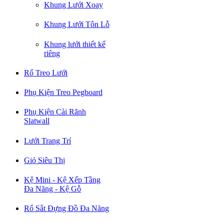
Khung Lưới Xoay
Khung Lưới Tôn Lỗ
Khung lưới thiết kế
riêng
Rổ Treo Lưới
Phụ Kiện Treo Pegboard
Phụ Kiện Cài Rãnh
Slatwall
Lưới Trang Trí
Giỏ Siêu Thị
Kệ Mini - Kệ Xếp Tầng
Đa Năng - Kệ Gỗ
Rổ Sắt Đựng Đồ Đa Năng