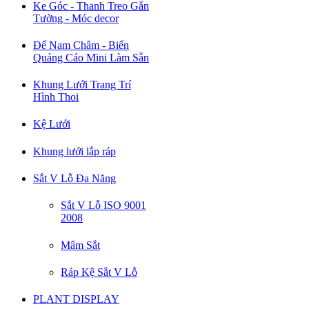
Ke Góc - Thanh Treo Gắn
Tường - Móc decor
Đế Nam Châm - Biển
Quảng Cáo Mini Làm Sẵn
Khung Lưới Trang Trí
Hình Thoi
Kệ Lưới
Khung lưới lắp ráp
Sắt V Lỗ Đa Năng
Sắt V Lỗ ISO 9001
2008
Mâm Sắt
Ráp Kệ Sắt V Lỗ
PLANT DISPLAY