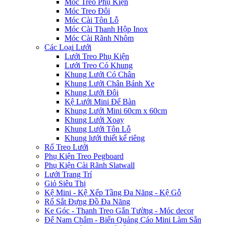
Móc Treo Phụ Kiện
Móc Treo Đôi
Móc Cài Tôn Lỗ
Móc Cài Thanh Hộp Inox
Móc Cài Rãnh Nhôm
Các Loại Lưới
Lưới Treo Phụ Kiện
Lưới Treo Có Khung
Khung Lưới Có Chân
Khung Lưới Chân Bánh Xe
Khung Lưới Đôi
Kệ Lưới Mini Để Bàn
Khung Lưới Mini 60cm x 60cm
Khung Lưới Xoay
Khung Lưới Tôn Lỗ
Khung lưới thiết kế riêng
Rổ Treo Lưới
Phụ Kiện Treo Pegboard
Phụ Kiện Cài Rãnh Slatwall
Lưới Trang Trí
Giỏ Siêu Thị
Kệ Mini - Kệ Xếp Tầng Đa Năng - Kệ Gỗ
Rổ Sắt Đựng Đồ Đa Năng
Ke Góc - Thanh Treo Gắn Tường - Móc decor
Đế Nam Châm - Biển Quảng Cáo Mini Làm Sẵn