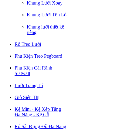
Khung Lưới Xoay
Khung Lưới Tôn Lỗ
Khung lưới thiết kế
riêng
Rổ Treo Lưới
Phụ Kiện Treo Pegboard
Phụ Kiện Cài Rãnh
Slatwall
Lưới Trang Trí
Giỏ Siêu Thị
Kệ Mini - Kệ Xếp Tầng
Đa Năng - Kệ Gỗ
Rổ Sắt Đựng Đồ Đa Năng