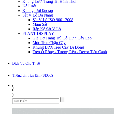
Khung Lưới Trang Trí Hình Thoi
Kệ Lưới
Khung lưới lắp ráp
Sắt V Lỗ Đa Năng
Sắt V Lỗ ISO 9001 2008
Mâm Sắt
Ráp Kệ Sắt V Lỗ
PLANT DISPLAY
Giá Đỡ Trang Trí, Cố Định Cây Leo
Móc Treo Chậu Cây
Khung Lưới Treo Cây Di Động
Treo Ổ Rồng - Tường Rêu - Decor Tiểu Cảnh
Dịch Vụ Cho Thuê
Thông tin triển lãm (SECC)
(
0
)