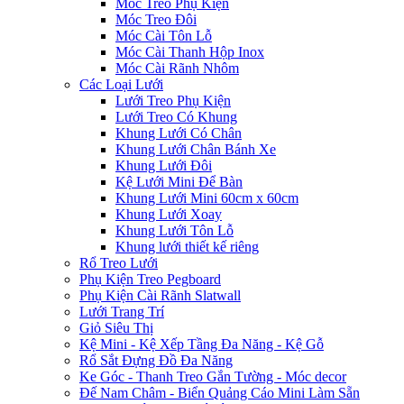
Móc Treo Phụ Kiện
Móc Treo Đôi
Móc Cài Tôn Lỗ
Móc Cài Thanh Hộp Inox
Móc Cài Rãnh Nhôm
Các Loại Lưới
Lưới Treo Phụ Kiện
Lưới Treo Có Khung
Khung Lưới Có Chân
Khung Lưới Chân Bánh Xe
Khung Lưới Đôi
Kệ Lưới Mini Để Bàn
Khung Lưới Mini 60cm x 60cm
Khung Lưới Xoay
Khung Lưới Tôn Lỗ
Khung lưới thiết kế riêng
Rổ Treo Lưới
Phụ Kiện Treo Pegboard
Phụ Kiện Cài Rãnh Slatwall
Lưới Trang Trí
Giỏ Siêu Thị
Kệ Mini - Kệ Xếp Tầng Đa Năng - Kệ Gỗ
Rổ Sắt Đựng Đồ Đa Năng
Ke Góc - Thanh Treo Gắn Tường - Móc decor
Đế Nam Châm - Biển Quảng Cáo Mini Làm Sẵn