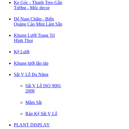
Ke Góc - Thanh Treo Gắn
Tường - Móc decor
Đế Nam Châm - Biển
Quảng Cáo Mini Làm Sẵn
Khung Lưới Trang Trí
Hình Thoi
Kệ Lưới
Khung lưới lắp ráp
Sắt V Lỗ Đa Năng
Sắt V Lỗ ISO 9001
2008
Mâm Sắt
Ráp Kệ Sắt V Lỗ
PLANT DISPLAY