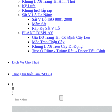
Khung Lưới Trang Trí Hình Thoi
Kệ Lưới
Khung lưới lắp ráp
Sắt V Lỗ Đa Năng
Sắt V Lỗ ISO 9001 2008
Mâm Sắt
Ráp Kệ Sắt V Lỗ
PLANT DISPLAY
Giá Đỡ Trang Trí, Cố Định Cây Leo
Móc Treo Chậu Cây
Khung Lưới Treo Cây Di Động
Treo Ổ Rồng - Tường Rêu - Decor Tiểu Cảnh
Dịch Vụ Cho Thuê
Thông tin triển lãm (SECC)
(
0
)