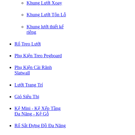
Khung Lưới Xoay
Khung Lưới Tôn Lỗ
Khung lưới thiết kế
riêng
Rổ Treo Lưới
Phụ Kiện Treo Pegboard
Phụ Kiện Cài Rãnh
Slatwall
Lưới Trang Trí
Giỏ Siêu Thị
Kệ Mini - Kệ Xếp Tầng
Đa Năng - Kệ Gỗ
Rổ Sắt Đựng Đồ Đa Năng