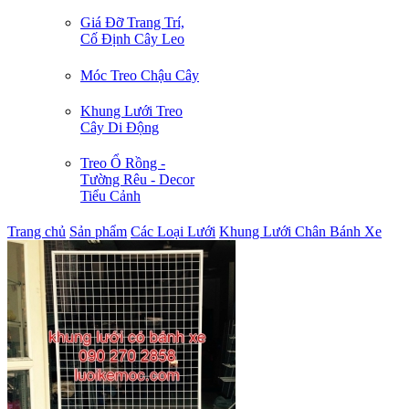
Giá Đỡ Trang Trí,
Cố Định Cây Leo
Móc Treo Chậu Cây
Khung Lưới Treo
Cây Di Động
Treo Ổ Rồng -
Tường Rêu - Decor
Tiểu Cảnh
Trang chủ
Sản phẩm
Các Loại Lưới
Khung Lưới Chân Bánh Xe