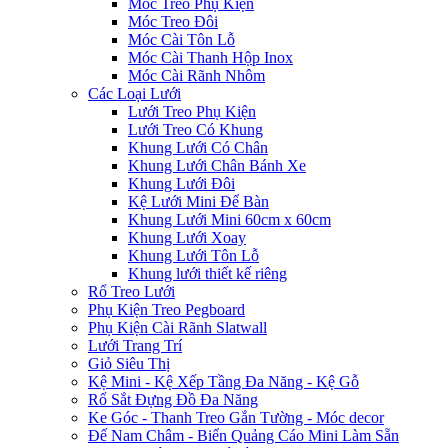
Móc Treo Phụ Kiện
Móc Treo Đôi
Móc Cài Tôn Lỗ
Móc Cài Thanh Hộp Inox
Móc Cài Rãnh Nhôm
Các Loại Lưới
Lưới Treo Phụ Kiện
Lưới Treo Có Khung
Khung Lưới Có Chân
Khung Lưới Chân Bánh Xe
Khung Lưới Đôi
Kệ Lưới Mini Để Bàn
Khung Lưới Mini 60cm x 60cm
Khung Lưới Xoay
Khung Lưới Tôn Lỗ
Khung lưới thiết kế riêng
Rổ Treo Lưới
Phụ Kiện Treo Pegboard
Phụ Kiện Cài Rãnh Slatwall
Lưới Trang Trí
Giỏ Siêu Thị
Kệ Mini - Kệ Xếp Tầng Đa Năng - Kệ Gỗ
Rổ Sắt Đựng Đồ Đa Năng
Ke Góc - Thanh Treo Gắn Tường - Móc decor
Đế Nam Châm - Biển Quảng Cáo Mini Làm Sẵn