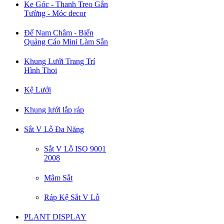
Ke Góc - Thanh Treo Gắn
Tường - Móc decor
Đế Nam Châm - Biển
Quảng Cáo Mini Làm Sẵn
Khung Lưới Trang Trí
Hình Thoi
Kệ Lưới
Khung lưới lắp ráp
Sắt V Lỗ Đa Năng
Sắt V Lỗ ISO 9001
2008
Mâm Sắt
Ráp Kệ Sắt V Lỗ
PLANT DISPLAY