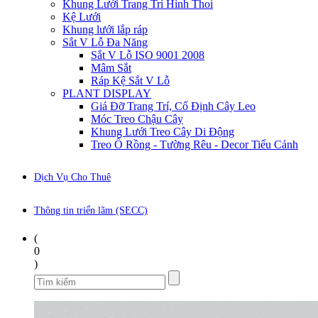
Khung Lưới Trang Trí Hình Thoi
Kệ Lưới
Khung lưới lắp ráp
Sắt V Lỗ Đa Năng
Sắt V Lỗ ISO 9001 2008
Mâm Sắt
Ráp Kệ Sắt V Lỗ
PLANT DISPLAY
Giá Đỡ Trang Trí, Cố Định Cây Leo
Móc Treo Chậu Cây
Khung Lưới Treo Cây Di Động
Treo Ổ Rồng - Tường Rêu - Decor Tiểu Cảnh
Dịch Vụ Cho Thuê
Thông tin triển lãm (SECC)
(
0
)