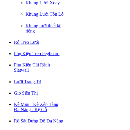
Khung Lưới Xoay
Khung Lưới Tôn Lỗ
Khung lưới thiết kế
riêng
Rổ Treo Lưới
Phụ Kiện Treo Pegboard
Phụ Kiện Cài Rãnh
Slatwall
Lưới Trang Trí
Giỏ Siêu Thị
Kệ Mini - Kệ Xếp Tầng
Đa Năng - Kệ Gỗ
Rổ Sắt Đựng Đồ Đa Năng