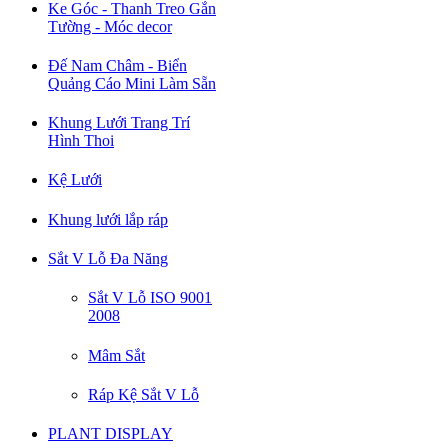
Ke Góc - Thanh Treo Gắn
Tường - Móc decor
Đế Nam Châm - Biển
Quảng Cáo Mini Làm Sẵn
Khung Lưới Trang Trí
Hình Thoi
Kệ Lưới
Khung lưới lắp ráp
Sắt V Lỗ Đa Năng
Sắt V Lỗ ISO 9001
2008
Mâm Sắt
Ráp Kệ Sắt V Lỗ
PLANT DISPLAY