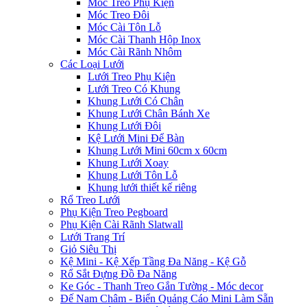
Móc Treo Phụ Kiện
Móc Treo Đôi
Móc Cài Tôn Lỗ
Móc Cài Thanh Hộp Inox
Móc Cài Rãnh Nhôm
Các Loại Lưới
Lưới Treo Phụ Kiện
Lưới Treo Có Khung
Khung Lưới Có Chân
Khung Lưới Chân Bánh Xe
Khung Lưới Đôi
Kệ Lưới Mini Để Bàn
Khung Lưới Mini 60cm x 60cm
Khung Lưới Xoay
Khung Lưới Tôn Lỗ
Khung lưới thiết kế riêng
Rổ Treo Lưới
Phụ Kiện Treo Pegboard
Phụ Kiện Cài Rãnh Slatwall
Lưới Trang Trí
Giỏ Siêu Thị
Kệ Mini - Kệ Xếp Tầng Đa Năng - Kệ Gỗ
Rổ Sắt Đựng Đồ Đa Năng
Ke Góc - Thanh Treo Gắn Tường - Móc decor
Đế Nam Châm - Biển Quảng Cáo Mini Làm Sẵn