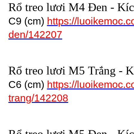
Rổ treo lươi M4 Đen - Kí
C9 (cm)
https://luoikemoc.c
den/142207
Rổ treo lươi M5 Trắng - 
C6 (cm)
https://luoikemoc.c
trang/142208
Rổ treo lươi M5 Đen - Kí