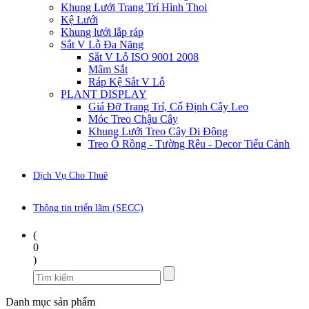
Khung Lưới Trang Trí Hình Thoi
Kệ Lưới
Khung lưới lắp ráp
Sắt V Lỗ Đa Năng
Sắt V Lỗ ISO 9001 2008
Mâm Sắt
Ráp Kệ Sắt V Lỗ
PLANT DISPLAY
Giá Đỡ Trang Trí, Cố Định Cây Leo
Móc Treo Chậu Cây
Khung Lưới Treo Cây Di Động
Treo Ổ Rồng - Tường Rêu - Decor Tiểu Cảnh
Dịch Vụ Cho Thuê
Thông tin triển lãm (SECC)
(
0
)
Danh mục sản phẩm