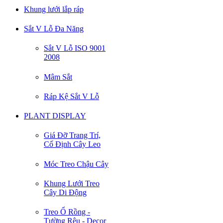
Khung lưới lắp ráp
Sắt V Lỗ Đa Năng
Sắt V Lỗ ISO 9001
2008
Mâm Sắt
Ráp Kệ Sắt V Lỗ
PLANT DISPLAY
Giá Đỡ Trang Trí,
Cố Định Cây Leo
Móc Treo Chậu Cây
Khung Lưới Treo
Cây Di Động
Treo Ổ Rồng -
Tường Rêu - Decor