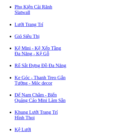
Phụ Kiện Cài Rãnh
Slatwall
Lưới Trang Trí
Giỏ Siêu Thị
Kệ Mini - Kệ Xếp Tầng
Đa Năng - Kệ Gỗ
Rổ Sắt Đựng Đồ Đa Năng
Ke Góc - Thanh Treo Gắn
Tường - Móc decor
Đế Nam Châm - Biển
Quảng Cáo Mini Làm Sẵn
Khung Lưới Trang Trí
Hình Thoi
Kệ Lưới