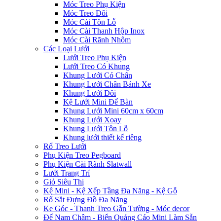
Móc Treo Phụ Kiện
Móc Treo Đôi
Móc Cài Tôn Lỗ
Móc Cài Thanh Hộp Inox
Móc Cài Rãnh Nhôm
Các Loại Lưới
Lưới Treo Phụ Kiện
Lưới Treo Có Khung
Khung Lưới Có Chân
Khung Lưới Chân Bánh Xe
Khung Lưới Đôi
Kệ Lưới Mini Để Bàn
Khung Lưới Mini 60cm x 60cm
Khung Lưới Xoay
Khung Lưới Tôn Lỗ
Khung lưới thiết kế riêng
Rổ Treo Lưới
Phụ Kiện Treo Pegboard
Phụ Kiện Cài Rãnh Slatwall
Lưới Trang Trí
Giỏ Siêu Thị
Kệ Mini - Kệ Xếp Tầng Đa Năng - Kệ Gỗ
Rổ Sắt Đựng Đồ Đa Năng
Ke Góc - Thanh Treo Gắn Tường - Móc decor
Đế Nam Châm - Biển Quảng Cáo Mini Làm Sẵn