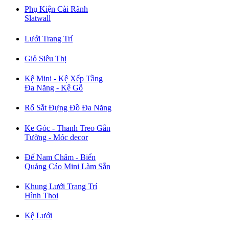
Phụ Kiện Cài Rãnh
Slatwall
Lưới Trang Trí
Giỏ Siêu Thị
Kệ Mini - Kệ Xếp Tầng
Đa Năng - Kệ Gỗ
Rổ Sắt Đựng Đồ Đa Năng
Ke Góc - Thanh Treo Gắn
Tường - Móc decor
Đế Nam Châm - Biển
Quảng Cáo Mini Làm Sẵn
Khung Lưới Trang Trí
Hình Thoi
Kệ Lưới