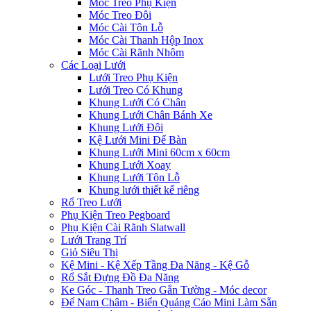
Móc Treo Phụ Kiện
Móc Treo Đôi
Móc Cài Tôn Lỗ
Móc Cài Thanh Hộp Inox
Móc Cài Rãnh Nhôm
Các Loại Lưới
Lưới Treo Phụ Kiện
Lưới Treo Có Khung
Khung Lưới Có Chân
Khung Lưới Chân Bánh Xe
Khung Lưới Đôi
Kệ Lưới Mini Để Bàn
Khung Lưới Mini 60cm x 60cm
Khung Lưới Xoay
Khung Lưới Tôn Lỗ
Khung lưới thiết kế riêng
Rổ Treo Lưới
Phụ Kiện Treo Pegboard
Phụ Kiện Cài Rãnh Slatwall
Lưới Trang Trí
Giỏ Siêu Thị
Kệ Mini - Kệ Xếp Tầng Đa Năng - Kệ Gỗ
Rổ Sắt Đựng Đồ Đa Năng
Ke Góc - Thanh Treo Gắn Tường - Móc decor
Đế Nam Châm - Biển Quảng Cáo Mini Làm Sẵn