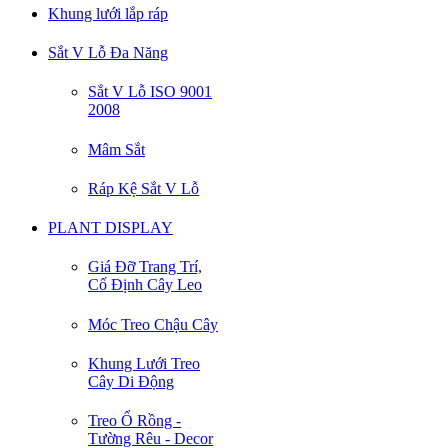
Khung lưới lắp ráp
Sắt V Lỗ Đa Năng
Sắt V Lỗ ISO 9001
2008
Mâm Sắt
Ráp Kệ Sắt V Lỗ
PLANT DISPLAY
Giá Đỡ Trang Trí,
Cố Định Cây Leo
Móc Treo Chậu Cây
Khung Lưới Treo
Cây Di Động
Treo Ổ Rồng -
Tường Rêu - Decor