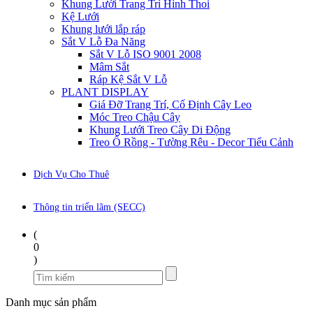
Khung Lưới Trang Trí Hình Thoi
Kệ Lưới
Khung lưới lắp ráp
Sắt V Lỗ Đa Năng
Sắt V Lỗ ISO 9001 2008
Mâm Sắt
Ráp Kệ Sắt V Lỗ
PLANT DISPLAY
Giá Đỡ Trang Trí, Cố Định Cây Leo
Móc Treo Chậu Cây
Khung Lưới Treo Cây Di Động
Treo Ổ Rồng - Tường Rêu - Decor Tiểu Cảnh
Dịch Vụ Cho Thuê
Thông tin triển lãm (SECC)
(
0
)
Danh mục sản phẩm